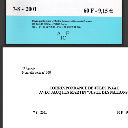
53° année
Nouvelle série n° 260
CORRESPONDANCE DE JULES ISAAC 
AVEC JACQUES MARTIN “JUSTE DES NATIONS
7
-
8 
-
2001                                                                                     60 F 
–
9