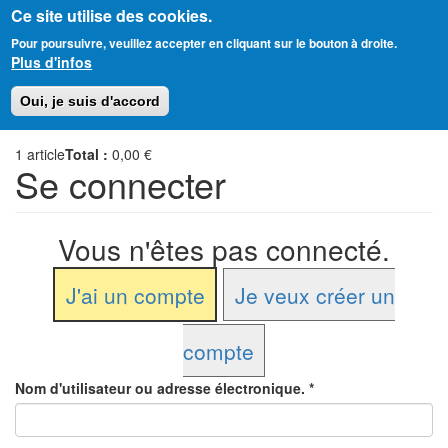
Ce site utilise des cookies.
Aller
Amitié Judéo-Chrétienne de France
Pour poursuivre, veuillez accepter en cliquant sur le bouton à droite.
au
Plus d'infos
contenu
principal
Toggl
Oui, je suis d'accord
naviga
1
article
Total :
0,00 €
Se connecter
Vous n'êtes pas connecté.
J'ai un compte
Je veux créer un
compte
Nom d'utilisateur ou adresse électronique.
*