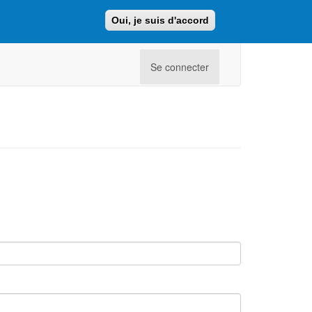
Oui, je suis d'accord
Faire un don
Retour au site ajcf.fr
Se connecter