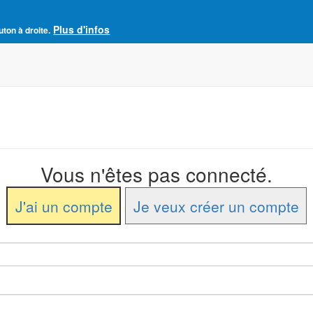
Plus d'infos
e France
uton à droite.
Accueil
Adhésion à l'AJCF
La revue SENS
Vous n'êtes pas connecté.
J'ai un compte
Je veux créer un compte