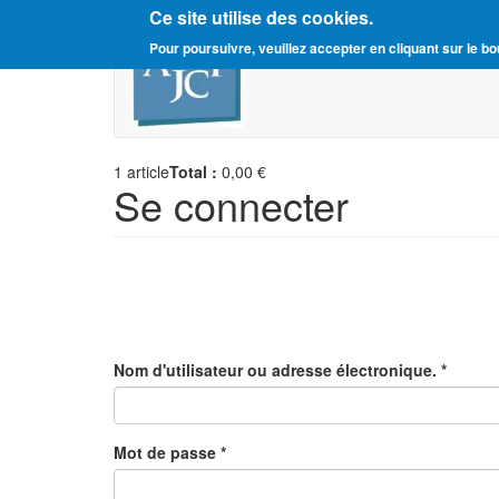
Ce site utilise des cookies.
Aller
Amitié Judéo-Chrétienne d
Pour poursuivre, veuillez accepter en cliquant sur le bo
au
contenu
principal
1
article
Total :
0,00 €
Se connecter
Nom d'utilisateur ou adresse électronique.
*
Mot de passe
*