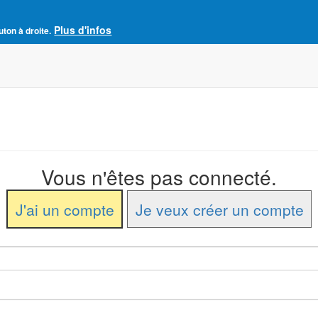
Plus d'infos
e France
uton à droite.
Accueil
Adhésion à l'AJCF
La revue SENS
Vous n'êtes pas connecté.
J'ai un compte
Je veux créer un compte