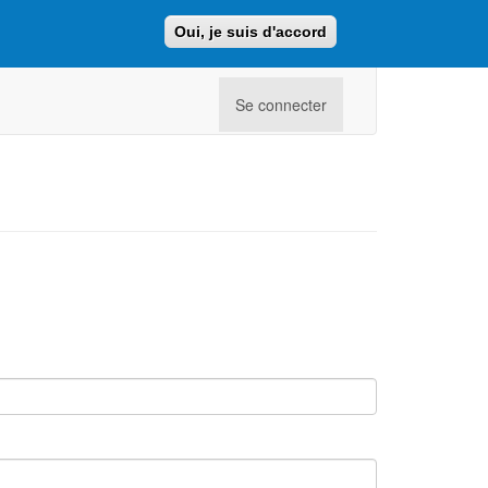
Oui, je suis d'accord
Faire un don
Retour au site ajcf.fr
Se connecter