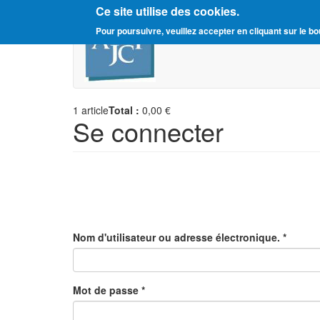
Ce site utilise des cookies.
Aller
Amitié Judéo-Chrétienne d
Pour poursuivre, veuillez accepter en cliquant sur le bo
au
contenu
principal
1
article
Total :
0,00 €
Se connecter
Nom d'utilisateur ou adresse électronique.
*
Mot de passe
*