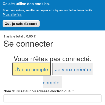
Ce site utilise des cookies.
Aller
Amitié Judéo-Chrétienne de France
Pour poursuivre, veuillez accepter en cliquant sur le bouton à droite.
au
Plus d'infos
contenu
principal
Toggl
Oui, je suis d'accord
naviga
1
article
Total :
0,00 €
Se connecter
Vous n'êtes pas connecté.
J'ai un compte
Je veux créer un
compte
Nom d'utilisateur ou adresse électronique.
*