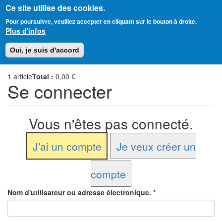
Ce site utilise des cookies.
Aller
Amitié Judéo-Chrétienne de France
Pour poursuivre, veuillez accepter en cliquant sur le bouton à droite.
au
Plus d'infos
contenu
principal
Toggl
Oui, je suis d'accord
naviga
1
article
Total :
0,00 €
Se connecter
Vous n'êtes pas connecté.
J'ai un compte
Je veux créer un
compte
Nom d'utilisateur ou adresse électronique.
*