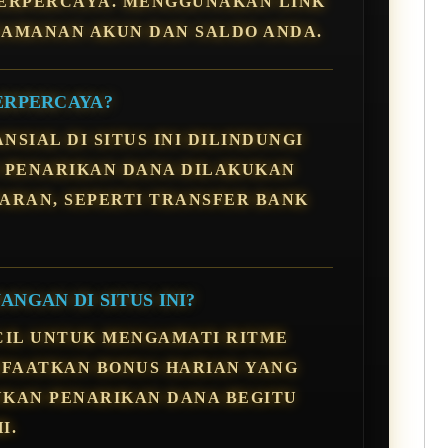
TERPERCAYA. MENGGUNAKAN LINK
EAMANAN AKUN DAN SALDO ANDA.
TERPERCAYA?
SIAL DI SITUS INI DILINDUNGI
N PENARIKAN DANA DILAKUKAN
ARAN, SEPERTI TRANSFER BANK
GAN DI SITUS INI?
CIL UNTUK MENGAMATI RITME
NFAATKAN BONUS HARIAN YANG
KUKAN PENARIKAN DANA BEGITU
I.