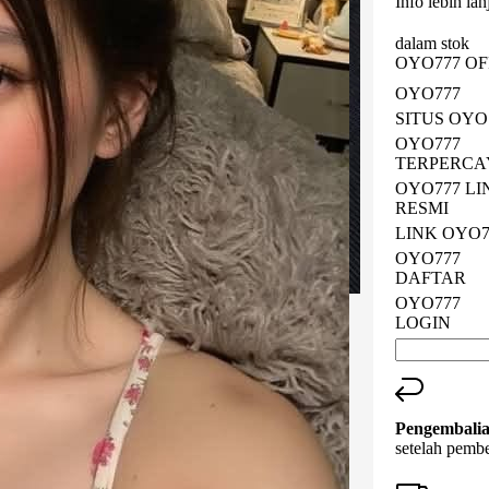
Info lebih lan
rating
rata-
rata.
dalam stok
Read
OYO777 OF
13
Reviews.
OYO777
Tautan
SITUS OYO
halaman
yang
OYO777
sama.
TERPERCA
OYO777 LI
RESMI
LINK OYO7
OYO777
DAFTAR
OYO777
LOGIN
Pengembalia
setelah pembe