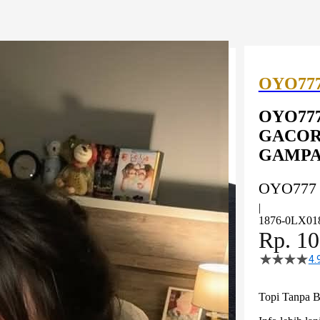
OYO77
OYO777
GACOR
GAMPA
OYO777
|
1876-0LX01
Rp. 10
4.
4.5
dari
5
Topi Tanpa B
bintang,
nilai