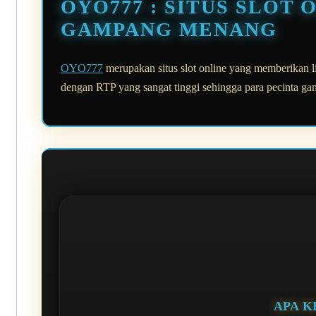
OYO777 : SITUS SLOT
GAMPANG MENANG
OYO777
merupakan situs slot online yang memberikan li
dengan RTP yang sangat tinggi sehingga para pecinta gam
APA K