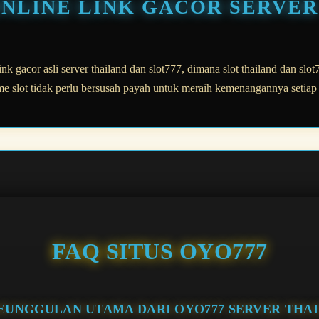
 ONLINE LINK GACOR SERVER
nk gacor asli server thailand dan slot777, dimana slot thailand dan s
e slot tidak perlu bersusah payah untuk meraih kemenangannya setiap 
FAQ SITUS OYO777
EUNGGULAN UTAMA DARI OYO777 SERVER THA