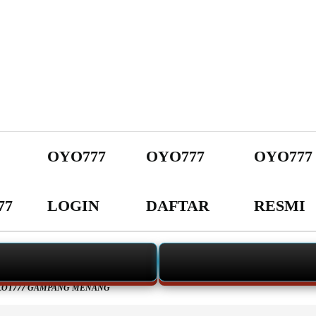
OYO777
OYO777
OYO777
77
LOGIN
DAFTAR
RESMI
 SLOT777 GAMPANG MENANG