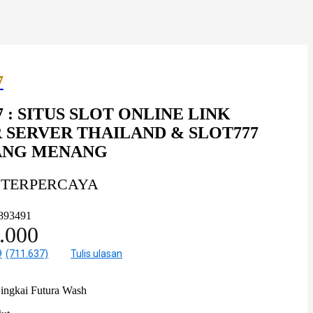
7
 : SITUS SLOT ONLINE LINK
 SERVER THAILAND & SLOT777
NG MENANG
 TERPERCAYA
893491
.000
9
(711.637)
Tulis ulasan
ingkai Futura Wash