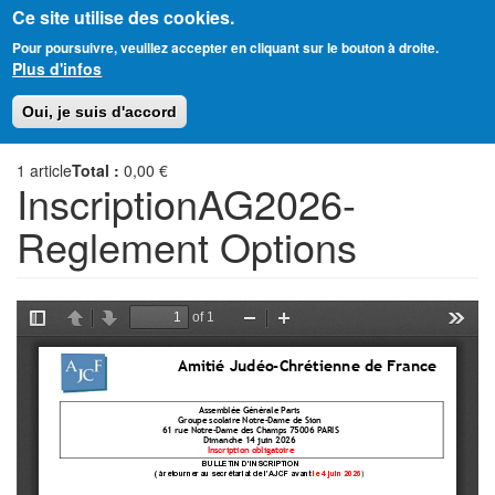
Ce site utilise des cookies.
Aller
Amitié Judéo-Chrétienne de France
Pour poursuivre, veuillez accepter en cliquant sur le bouton à droite.
au
Plus d'infos
contenu
principal
Toggl
Oui, je suis d'accord
naviga
1
article
Total :
0,00 €
InscriptionAG2026-
Reglement Options