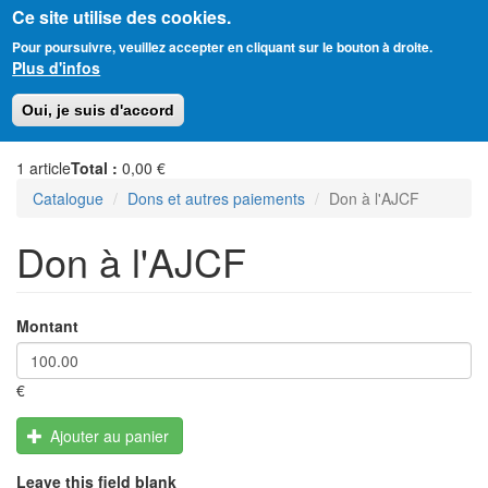
Ce site utilise des cookies.
Aller
Amitié Judéo-Chrétienne de France
Pour poursuivre, veuillez accepter en cliquant sur le bouton à droite.
au
Plus d'infos
contenu
principal
Toggl
Oui, je suis d'accord
naviga
1
article
Total :
0,00 €
Catalogue
Dons et autres paiements
Don à l'AJCF
Don à l'AJCF
Montant
€
Ajouter au panier
Leave this field blank