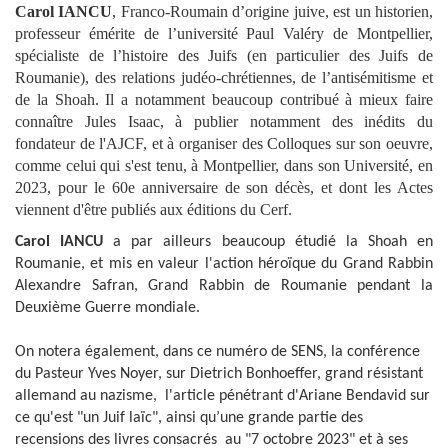
Carol IANCU
, Franco-Roumain d’origine juive, est un historien,
professeur émérite de l’université Paul Valéry de Montpellier,
spécialiste de l’histoire des Juifs (en particulier des Juifs de
Roumanie), des relations judéo-chrétiennes, de l’antisémitisme et
de la Shoah.
Il a notamment beaucoup contribué à mieux faire
connaître Jules Isaac, à publier notamment des inédits du
fondateur de l'AJCF, et à organiser des Colloques sur son oeuvre,
comme celui qui s'est tenu, à Montpellier, dans son Université, en
2023, pour le 60e anniversaire de son décès, et dont les Actes
viennent d'être publiés aux éditions du Cerf.
Carol IANCU
a par ailleurs beaucoup étudié la Shoah en
Roumanie, et mis en valeur l'action héroïque du Grand Rabbin
Alexandre Safran, Grand Rabbin de Roumanie pendant la
Deuxième Guerre mondiale.
On notera également,
dans ce numéro de SENS
, la conférence
du Pasteur Yves Noyer, sur Dietrich Bonhoeffer, grand résistant
allemand au nazisme, l'article pénétrant d'Ariane Bendavid sur
ce qu'est "un Juif laïc", ainsi qu’une grande partie des
recensions des livres consacrés au "7 octobre 2023" et à ses