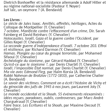
Dietrich Bonhoeffer et la résistance allemande à Adolf Hitler et
au régime national-socialiste (Pasteur Y. Noyer)
Juif laïc, un oxymore ? (A. Bendavid)
Les Livres
:
Le siècle de Jules Isaac. Amitiés, affinités, héritages,
Actes du
Colloque de Montpellier (Y. Chevalier)
7 octobre. Manifeste contre l’effacement d’un crime
, Dir. Sarah
Fainberg et David Reinharc (Y. Chevalier)
Holocaustes. Israël, Gaza et la guerre contre l’Occident
, par
Gilles Kepel (Y. Chevalier)
La seconde guerre d’indépendance d’Israël. 7 octobre 203. Effroi
et résilience,
par Richard Darmon (Y. Chevalier)
Hamas. Plongée au cœur du groupe terroriste
, par Mohamed
Sifaoui (Y. Chevalier)
Archéologie du sionisme
, par Gérard Haddad (Y. Chevalier)
Qu’est-ce que le sionisme ?,
par Denis Charbit (Y. Chevalier)
Israël, l’impossible État normal
, par Denis Charbit (Y. Chevalier)
Ma vie avec Edmond Fleg
, par Haïm Korsia (A. Bendavid)
Rabbi Nahman de Bratzlav (1772-1810)
, par Catherine Chalier
(A. Bendavid)
Le savoir des victimes. Comment on a écrit l’histoire de Vichy et
du génocide des juifs de 1945 à nos jours
, par
Laurent Joly (Y.
Chevalier)
Le monde occidental et la Shoah. 55 événements réexaminés :
idées reçues, paradoxes, oublis, controverses
, par Marc-André
Charguéraud (Y. Chevalier
)
Faire trace. Les Écritures et la Shoah
, par Maxime Decout (Y.
Chevalier)