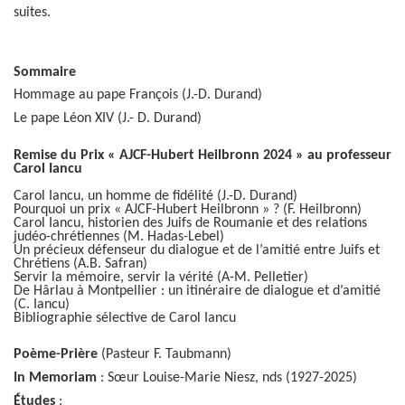
suites.
Sommaire
Hommage au pape François (J.-D. Durand)
Le pape Léon XIV (J.- D. Durand)
Remise du Prix « AJCF-Hubert Heilbronn 2024 » au professeur
Carol Iancu
Carol Iancu, un homme de fidélité (J.-D. Durand)
Pourquoi un prix « AJCF-Hubert Heilbronn » ? (F. Heilbronn)
Carol Iancu, historien des Juifs de Roumanie et des relations
judéo-chrétiennes (M. Hadas-Lebel)
Un précieux défenseur du dialogue et de l’amitié entre Juifs et
Chrétiens (A.B. Safran)
Servir la mémoire, servir la vérité (A-M. Pelletier)
De Hârlau à Montpellier : un itinéraire de dialogue et d’amitié
(C. Iancu)
Bibliographie sélective de Carol Iancu
Poème-Prière
(Pasteur F. Taubmann)
In Memoriam
: Sœur Louise-Marie Niesz, nds (1927-2025)
Études
: