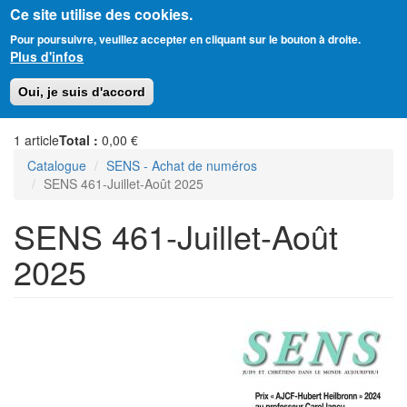
Ce site utilise des cookies.
Aller
Amitié Judéo-Chrétienne de France
Pour poursuivre, veuillez accepter en cliquant sur le bouton à droite.
au
Plus d'infos
contenu
principal
Toggl
Oui, je suis d'accord
naviga
1
article
Total :
0,00 €
Catalogue
SENS - Achat de numéros
SENS 461-Juillet-Août 2025
SENS 461-Juillet-Août
2025