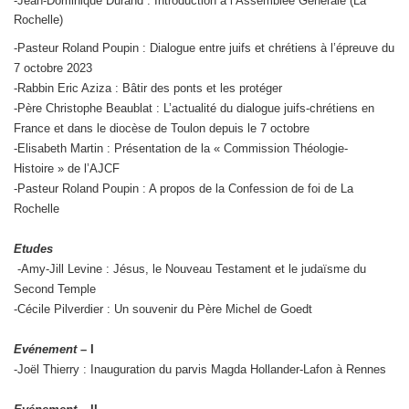
-Jean-Dominique Durand : Introduction à l’Assemblée Générale (La
Rochelle)
-Pasteur Roland Poupin : Dialogue entre juifs et chrétiens à l’épreuve du
7 octobre 2023
-Rabbin Eric Aziza : Bâtir des ponts et les protéger
-Père Christophe Beaublat : L’actualité du dialogue juifs-chrétiens en
France et dans le diocèse de Toulon depuis le 7 octobre
-Elisabeth Martin : Présentation de la « Commission Théologie-
Histoire » de l’AJCF
-Pasteur Roland Poupin : A propos de la Confession de foi de La
Rochelle
Etudes
-Amy-Jill Levine : Jésus, le Nouveau Testament et le judaïsme du
Second Temple
-Cécile Pilverdier : Un souvenir du Père Michel de Goedt
Evénement –
I
-Joël Thierry : Inauguration du parvis Magda Hollander-Lafon à Rennes