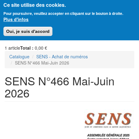
Ce site utilise des cookies.
Aller
Amitié Judéo-Chrétienne de France
Pour poursuivre, veuillez accepter en cliquant sur le bouton à droite.
au
Plus d'infos
contenu
principal
Toggl
Oui, je suis d'accord
naviga
1
article
Total :
0,00 €
Catalogue
SENS - Achat de numéros
SENS N°466 Mai-Juin 2026
SENS N°466 Mai-Juin
2026