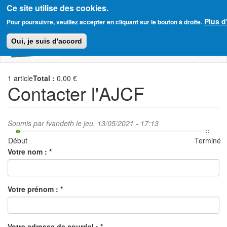
Ce site utilise des cookies.
Aller
Plus d
Amitié Judéo-Chrétienne de France
Pour poursuivre, veuillez accepter en cliquant sur le bouton à droite.
au
contenu
Oui, je suis d'accord
principal
Toggl
naviga
1
article
Total :
0,00 €
Contacter l'AJCF
Soumis par
fvandeth
le jeu, 13/05/2021 - 17:13
Début
Terminé
Votre nom :
*
Votre prénom :
*
Votre adresse de courriel :
*