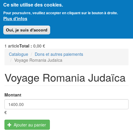
Ce site utilise des cookies.
Aller
Amitié Judéo-Chrétienne de France
Pour poursuivre, veuillez accepter en cliquant sur le bouton à droite.
au
Plus d'infos
contenu
principal
Toggl
Oui, je suis d'accord
naviga
1
article
Total :
0,00 €
Catalogue
Dons et autres paiements
Voyage Romania Judaïca
Voyage Romania Judaïca
Montant
€
Ajouter au panier