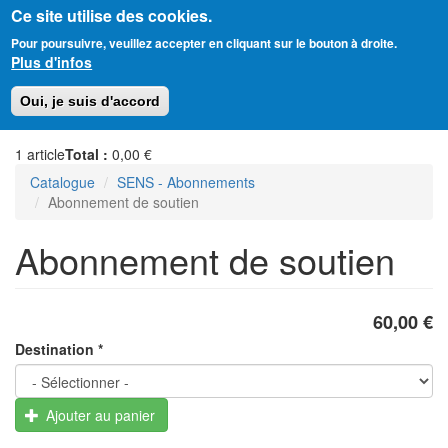
Ce site utilise des cookies.
Aller
Amitié Judéo-Chrétienne de France
Pour poursuivre, veuillez accepter en cliquant sur le bouton à droite.
au
Plus d'infos
contenu
principal
Toggl
Oui, je suis d'accord
naviga
1
article
Total :
0,00 €
Catalogue
SENS - Abonnements
Abonnement de soutien
Abonnement de soutien
60,00 €
Destination
*
Ajouter au panier