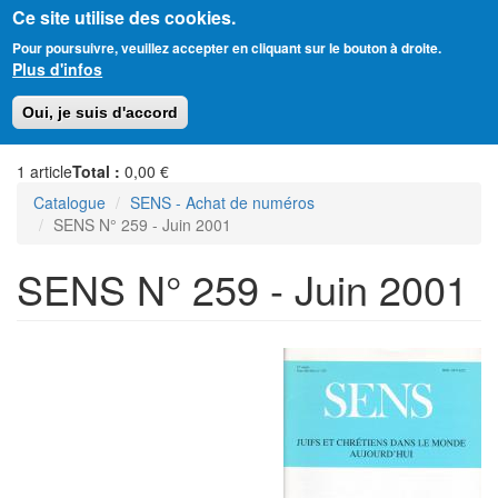
Ce site utilise des cookies.
Aller
Amitié Judéo-Chrétienne de France
Pour poursuivre, veuillez accepter en cliquant sur le bouton à droite.
au
Plus d'infos
contenu
principal
Toggl
Oui, je suis d'accord
naviga
1
article
Total :
0,00 €
Catalogue
SENS - Achat de numéros
SENS N° 259 - Juin 2001
SENS N° 259 - Juin 2001