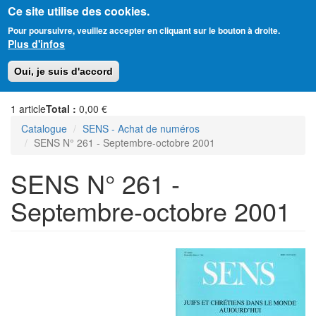
Ce site utilise des cookies.
Aller
Amitié Judéo-Chrétienne de France
Pour poursuivre, veuillez accepter en cliquant sur le bouton à droite.
au
Plus d'infos
contenu
principal
Toggl
Oui, je suis d'accord
naviga
1
article
Total :
0,00 €
Catalogue
SENS - Achat de numéros
SENS N° 261 - Septembre-octobre 2001
SENS N° 261 -
Septembre-octobre 2001