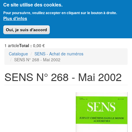
Ce site utilise des cookies.
Aller
Amitié Judéo-Chrétienne de France
Pour poursuivre, veuillez accepter en cliquant sur le bouton à droite.
au
Plus d'infos
contenu
principal
Toggl
Oui, je suis d'accord
naviga
1
article
Total :
0,00 €
Catalogue
SENS - Achat de numéros
SENS N° 268 - Mai 2002
SENS N° 268 - Mai 2002