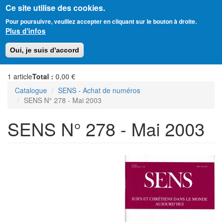
Ce site utilise des cookies.
Aller
Amitié Judéo-Chrétienne de France
Pour poursuivre, veuillez accepter en cliquant sur le bouton à droite.
au
Plus d'infos
contenu
principal
Toggl
Oui, je suis d'accord
naviga
1
article
Total :
0,00 €
Catalogue
SENS - Achat de numéros
SENS N° 278 - Mai 2003
SENS N° 278 - Mai 2003