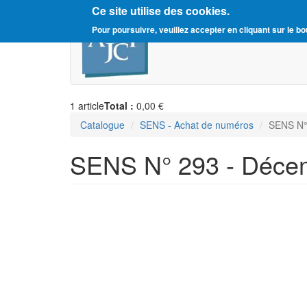
Ce site utilise des cookies.
Aller
Amitié Judéo-Chrétienne d
Pour poursuivre, veuillez accepter en cliquant sur le bo
au
contenu
principal
1
article
Total :
0,00 €
Catalogue
SENS - Achat de numéros
SENS N°
SENS N° 293 - Déce