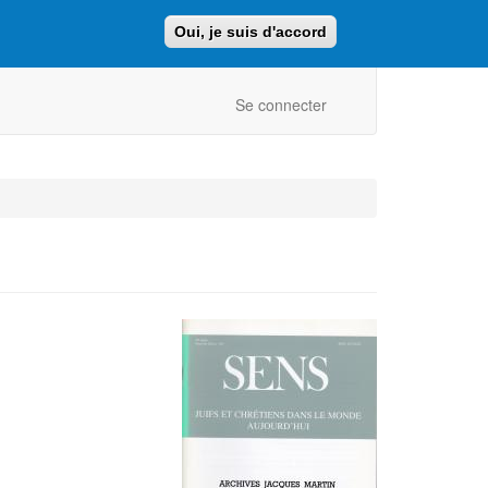
Oui, je suis d'accord
Faire un don
Retour au site ajcf.fr
Se connecter