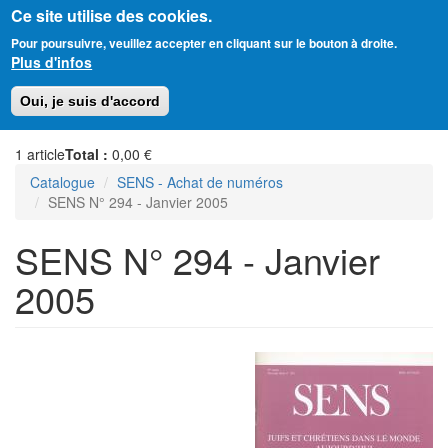
Ce site utilise des cookies.
Aller
Amitié Judéo-Chrétienne de France
Pour poursuivre, veuillez accepter en cliquant sur le bouton à droite.
au
Plus d'infos
contenu
principal
Toggl
Oui, je suis d'accord
naviga
1
article
Total :
0,00 €
Catalogue
SENS - Achat de numéros
SENS N° 294 - Janvier 2005
SENS N° 294 - Janvier
2005