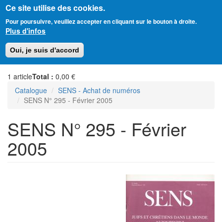
Ce site utilise des cookies.
Aller
Amitié Judéo-Chrétienne de France
Pour poursuivre, veuillez accepter en cliquant sur le bouton à droite.
au
Plus d'infos
contenu
principal
Toggl
Oui, je suis d'accord
naviga
1
article
Total :
0,00 €
Catalogue
SENS - Achat de numéros
SENS N° 295 - Février 2005
SENS N° 295 - Février
2005