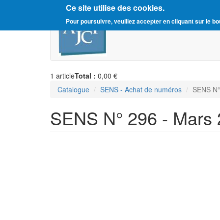
Ce site utilise des cookies.
Aller
Amitié Judéo-Chrétienne d
Pour poursuivre, veuillez accepter en cliquant sur le bo
au
contenu
principal
1
article
Total :
0,00 €
Catalogue
SENS - Achat de numéros
SENS N°
SENS N° 296 - Mars