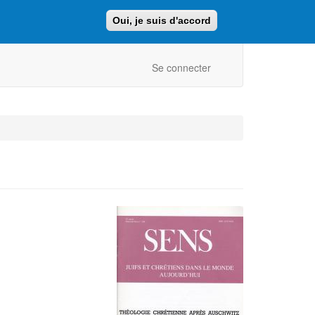
Oui, je suis d'accord
Faire un don
Retour au site ajcf.fr
Se connecter