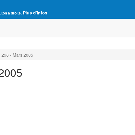
Plus d'infos
e France
uton à droite.
Accueil
Adhésion à l'AJCF
La revue SENS
 296 - Mars 2005
 2005