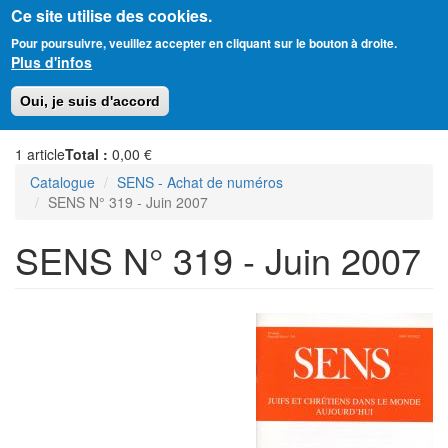
Ce site utilise des cookies.
Aller
Amitié Judéo-Chrétienne de France
Pour poursuivre, veuillez accepter en cliquant sur le bouton à droite.
au
Plus d'infos
contenu
principal
Toggl
Oui, je suis d'accord
naviga
1
article
Total :
0,00 €
Catalogue
SENS - Achat de numéros
SENS N° 319 - Juin 2007
SENS N° 319 - Juin 2007