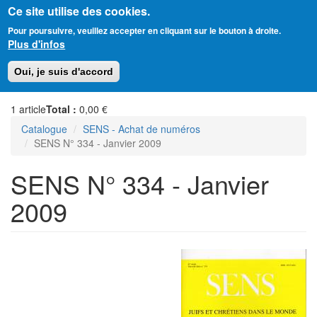
Ce site utilise des cookies.
Aller
Amitié Judéo-Chrétienne de France
Pour poursuivre, veuillez accepter en cliquant sur le bouton à droite.
au
Plus d'infos
contenu
principal
Toggl
Oui, je suis d'accord
naviga
1
article
Total :
0,00 €
Catalogue
SENS - Achat de numéros
SENS N° 334 - Janvier 2009
SENS N° 334 - Janvier
2009