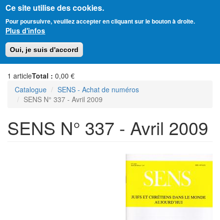
Ce site utilise des cookies.
Aller
Amitié Judéo-Chrétienne de France
Pour poursuivre, veuillez accepter en cliquant sur le bouton à droite.
au
Plus d'infos
contenu
principal
Toggl
Oui, je suis d'accord
naviga
1
article
Total :
0,00 €
Catalogue
SENS - Achat de numéros
SENS N° 337 - Avril 2009
SENS N° 337 - Avril 2009