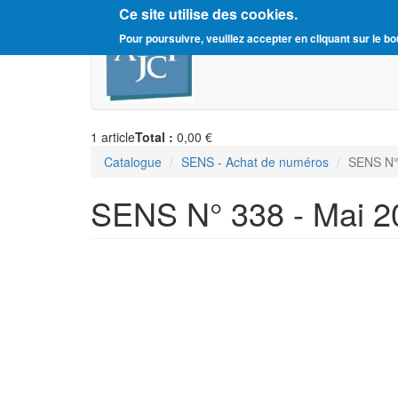
Ce site utilise des cookies.
Aller
Amitié Judéo-Chrétienne d
Pour poursuivre, veuillez accepter en cliquant sur le bo
au
contenu
principal
1
article
Total :
0,00 €
Catalogue
SENS - Achat de numéros
SENS N°
SENS N° 338 - Mai 2