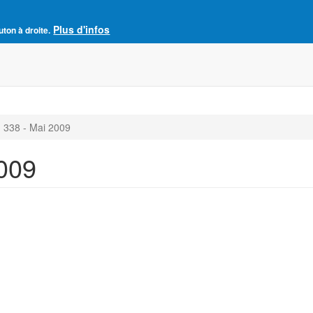
Plus d'infos
e France
uton à droite.
Accueil
Adhésion à l'AJCF
La revue SENS
 338 - Mai 2009
009