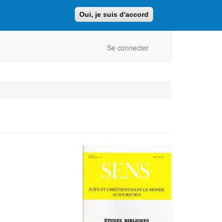
Oui, je suis d'accord
Faire un don
Retour au site ajcf.fr
Se connecter