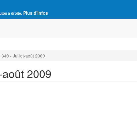
Plus d'infos
e France
uton à droite.
Accueil
Adhésion à l'AJCF
La revue SENS
340 - Juillet-août 2009
t-août 2009