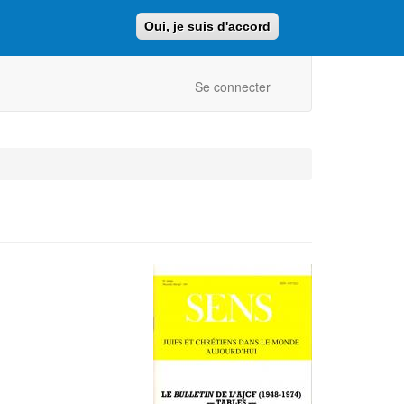
Oui, je suis d'accord
Faire un don
Retour au site ajcf.fr
Se connecter