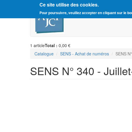
Ce site utilise des cookies.
Aller
Amitié Judéo-Chrétienne d
Pour poursuivre, veuillez accepter en cliquant sur le bo
au
contenu
principal
1
article
Total :
0,00 €
Catalogue
SENS - Achat de numéros
SENS N° 
SENS N° 340 - Juille