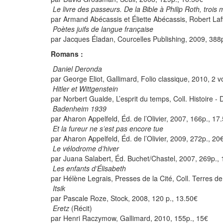
Le livre des passeurs. De la Bible à Philip Roth, trois mi
par Armand Abécassis et Éliette Abécassis, Robert Laf
Poètes juifs de langue française
par Jacques Éladan, Courcelles Publishing, 2009, 388
Romans :
Daniel Deronda
par George Eliot, Gallimard, Folio classique, 2010, 2 v
Hitler et Wittgenstein
par Norbert Gualde, L’esprit du temps, Coll. Histoire -
Badenheim 1939
par Aharon Appelfeld, Éd. de l’Olivier, 2007, 166p., 17
Et la fureur ne s’est pas encore tue
par Aharon Appelfeld, Éd. de l’Olivier, 2009, 272p., 20
Le vélodrome d’hiver
par Juana Salabert, Éd. Buchet/Chastel, 2007, 269p.,
Les enfants d’Élisabeth
par Hélène Legrais, Presses de la Cité, Coll. Terres d
Itsik
par Pascale Roze, Stock, 2008, 120 p., 13.50€
Eretz
(Récit)
par Henri Raczymow, Gallimard, 2010, 155p., 15€