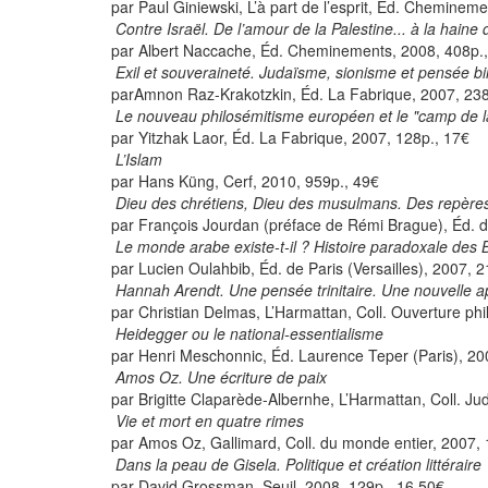
par Paul Giniewski, L’à part de l’esprit, Éd. Cheminem
Contre Israël. De l’amour de la Palestine... à la haine 
par Albert Naccache, Éd. Cheminements, 2008, 408p.
Exil et souveraineté. Judaïsme, sionisme et pensée bi
parAmnon Raz-Krakotzkin, Éd. La Fabrique, 2007, 238
Le nouveau philosémitisme européen et le "camp de la
par Yitzhak Laor, Éd. La Fabrique, 2007, 128p., 17€
L’Islam
par Hans Küng, Cerf, 2010, 959p., 49€
Dieu des chrétiens, Dieu des musulmans. Des repèr
par François Jourdan (préface de Rémi Brague), Éd. d
Le monde arabe existe-t-il ? Histoire paradoxale des
par Lucien Oulahbib, Éd. de Paris (Versailles), 2007, 
Hannah Arendt. Une pensée trinitaire. Une nouvelle
par Christian Delmas, L’Harmattan, Coll. Ouverture ph
Heidegger ou le national-essentialisme
par Henri Meschonnic, Éd. Laurence Teper (Paris), 20
Amos Oz. Une écriture de paix
par Brigitte Claparède-Albernhe, L’Harmattan, Coll. J
Vie et mort en quatre rimes
par Amos Oz, Gallimard, Coll. du monde entier, 2007,
Dans la peau de Gisela. Politique et création littéraire
par David Grossman, Seuil, 2008, 129p., 16.50€