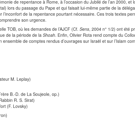
cérémonie de repentance à Rome, à l’occasion du Jubilé de l’an 2000, et
ntal) lors du passage du Pape et qui faisait lui-même partie de la délé
 l’inconfort de la repentance pourtant nécessaire. Ces trois textes per
 comprendre son urgence.
uvelle TOB, où les demandes de l’AJCF (Cf.
Sens
, 2004 n° 1/2) ont été p
que de la période de la
Shoah
. Enfin, Olivier Rota rend compte du Coll
. Un ensemble de comptes rendus d’ouvrages sur Israël et sur l’Islam c
asteur M. Leplay)
rère B.-D. de La Soujeole, op.)
abbin R. S. Sirat)
ort (F. Lovsky)
ron)