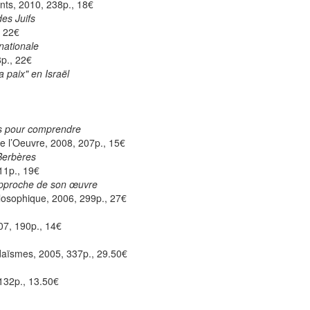
ents, 2010, 238p., 18€
des Juifs
, 22€
nationale
p., 22€
 paix" en Israël
es pour comprendre
e l’Oeuvre, 2008, 207p., 15€
 Berbères
211p., 19€
 approche de son œuvre
ilosophique, 2006, 299p., 27€
07, 190p., 14€
udaïsmes, 2005, 337p., 29.50€
 132p., 13.50€