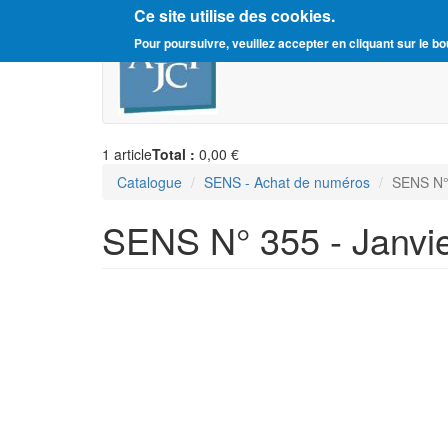
Ce site utilise des cookies.
Aller
Amitié Judéo-Chrétienne d
Pour poursuivre, veuillez accepter en cliquant sur le bo
au
contenu
principal
1
article
Total :
0,00 €
Catalogue
SENS - Achat de numéros
SENS N° 
SENS N° 355 - Janvi