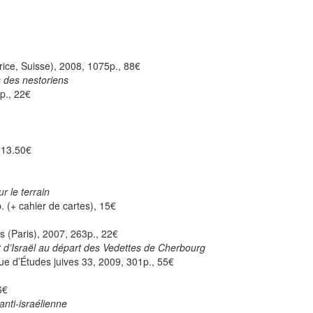
ice, Suisse), 2008, 1075p., 88€
s des nestoriens
p., 22€
 13.50€
r le terrain
 (+ cahier de cartes), 15€
 (Paris), 2007, 263p., 22€
at d’Israël au départ des Vedettes de Cherbourg
e d’Études juives 33, 2009, 301p., 55€
6€
anti-israélienne