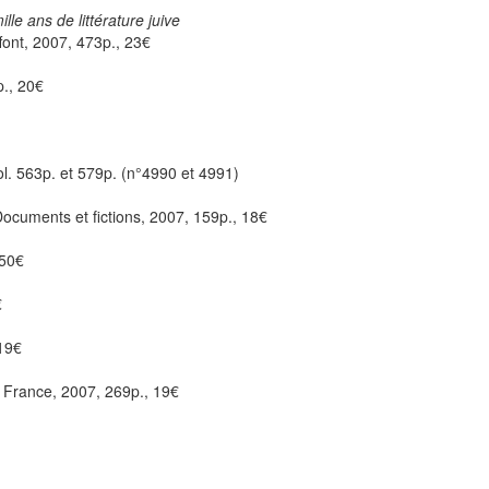
lle ans de littérature juive
font, 2007, 473p., 23€
p., 20€
ol. 563p. et 579p. (n°4990 et 4991)
 Documents et fictions, 2007, 159p., 18€
.50€
€
 19€
e France, 2007, 269p., 19€