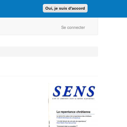
Oui, je suis d'accord
Faire un don
Retour au site ajcf.fr
Se connecter