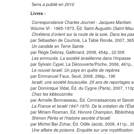
Sens
a publié en 2010
Livres :
Correspondance Charles Journet - Jacques Maritain.
Volume VI - 1965-1973, Éd. Saint-Augustin (Saint-Maur
Chrétiens d’orient sur la route de la soie. Dans les pa
par Sébastien de Courtois, La Table Ronde, 2007, 365
Un candide en Terre Sainte
par Régis Debray, Gallimard, 2008, 454p., 22.50€
Les emmurés. La société israélienne dans l’impasse
par Sylvain Cypel, La Découverte/Poche, 2006, 461p.,
Le nouvel Israël. Un pays en quête de repères
par Emmanuel Faux, Seuil, 2008, 296p., 19€
Israël, une société bousculée. 25 ans de reportages su
par Dominique Vidal, Éd. du Cygne (Paris), 2007, 110p.
Chez les kibboutzniks
par Armelle Bonnasseau, Éd. Connaissances et Savoirs
La France et Israël 1947-1970. De la création de l’Ét
par Miriam Rosman, Éd. Honoré Champion, Bibliothèqu
Shimon Pérès et l’histoire secrète d’Israël
par Michel Bar-Zohar, Éd. Odile Jacob, 2008, 411p., 2
Une affaire de poisons. Enquête sur une mystification 