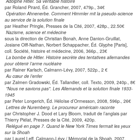
Adolphe Hitler. Sa véritable histoire
par Roland Pirard, Éd. Grancher, 2007, 479p., 34€
Opération Ahnenerbe. Comment Himmler mit la pseudo-science
au service de la solution finale
par Heather Pringle, Presses de la Cité, 2007, 428p., 22.50€
Nazisme, science et médecine
sous la direction de Christian Bonah, Anne Danion-Gruillat,
Josiane Olff-Nathan, Norbert Schappacher, Éd. Glyphe [Paris],
coll. Société, histoire et médecine, 2006, 366p., 23€
La bombe de Hitler. Histoire secrète des tentatives allemandes
pour obtenir l’arme nucléaire
par Rainer Karlsch, Calmann-Lévy, 2007, 522p., 2 €
Au cœur de l’enfer
par Zalmen Gradowski, Éd. Tallandier, coll. Texto, 2009, 240p., 8€
"Nous ne savions pas". Les Allemands et la solution finale 1933-
1945
par Peter Longerich, Éd. Héloïse d’Ormesson, 2008, 596p., 26€
Lettres de Nuremberg. Le procureur américain raconte
par Christopher J. Dood et Lary Bloom, traduit de l’anglais par
Thierry Piélat, Presses de la Cité, 2009, 420p.
Relégué en page 7. Quand le New York Times fermait les yeux
sur la Shoah
par Laurel Leff, Calmann-Lévy / Mémorial de la Shoah, 2007,