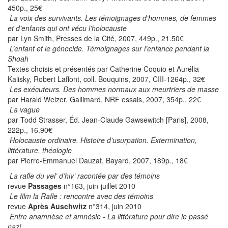
450p., 25€
La voix des survivants. Les témoignages d’hommes, de femmes
et d’enfants qui ont vécu l’holocauste
par Lyn Smith, Presses de la Cité, 2007, 449p., 21.50€
L’enfant et le génocide. Témoignages sur l’enfance pendant la
Shoah
Textes choisis et présentés par Catherine Coquio et Aurélia
Kalisky, Robert Laffont, coll. Bouquins, 2007, CIII-1264p., 32€
Les exécuteurs. Des hommes normaux aux meurtriers de masse
par Harald Welzer, Gallimard, NRF essais, 2007, 354p., 22€
La vague
par Todd Strasser, Éd. Jean-Claude Gawsewitch [Paris], 2008,
222p., 16.90€
Holocauste ordinaire. Histoire d’usurpation. Extermination,
littérature, théologie
par Pierre-Emmanuel Dauzat, Bayard, 2007, 189p., 18€
La rafle du vel’ d’hiv’ racontée par des témoins
revue
Passages
n°163, juin-juillet 2010
Le film la Rafle : rencontre avec des témoins
revue
Après Auschwitz
n°314, juin 2010
Entre anamnèse et amnésie - La littérature pour dire le passé
nazi