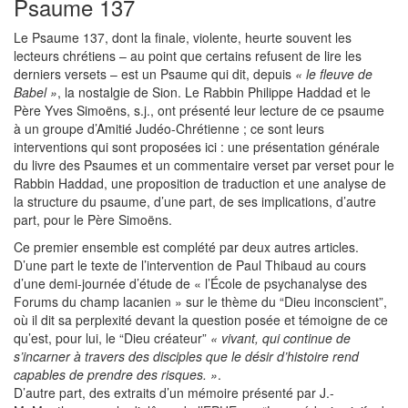
Psaume 137
Le Psaume 137, dont la finale, violente, heurte souvent les
lecteurs chrétiens – au point que certains refusent de lire les
derniers versets – est un Psaume qui dit, depuis
« le fleuve de
Babel »
, la nostalgie de Sion. Le Rabbin Philippe Haddad et le
Père Yves Simoëns, s.j., ont présenté leur lecture de ce psaume
à un groupe d’Amitié Judéo-Chrétienne ; ce sont leurs
interventions qui sont proposées ici : une présentation générale
du livre des Psaumes et un commentaire verset par verset pour le
Rabbin Haddad, une proposition de traduction et une analyse de
la structure du psaume, d’une part, de ses implications, d’autre
part, pour le Père Simoëns.
Ce premier ensemble est complété par deux autres articles.
D’une part le texte de l’intervention de Paul Thibaud au cours
d’une demi-journée d’étude de « l’École de psychanalyse des
Forums du champ lacanien » sur le thème du “Dieu inconscient”,
où il dit sa perplexité devant la question posée et témoigne de ce
qu’est, pour lui, le “Dieu créateur”
« vivant, qui continue de
s’incarner à travers des disciples que le désir d’histoire rend
capables de prendre des risques. »
.
D’autre part, des extraits d’un mémoire présenté par J.-