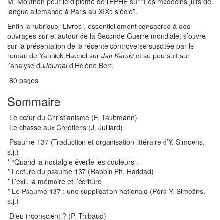
M. Mouthon pour le diplôme de l’EPHE sur “Les médecins juifs de
langue allemande à Paris au XIXe siècle”.
Enfin la rubrique “Livres”, essentiellement consacrée à des
ouvrages sur et autour de la Seconde Guerre mondiale, s’ouvre
sur la présentation de la récente controverse suscitée par le
roman de Yannick Haenel sur
Jan Karski
et se poursuit sur
l’analyse du
Journal
d’Hélène Berr.
80 pages
Sommaire
Le cœur du Christianisme (F. Taubmann)
Le chasse aux Chrétiens (J. Julliard)
Psaume 137 (Traduction et organisation littéraire d’Y. Simoëns,
s.j.)
* “Quand la nostalgie éveille les douleurs”.
* Lecture du psaume 137 (Rabbin Ph. Haddad)
* L’exil, la mémoire et l’écriture
* Le Psaume 137 : une supplication nationale (Père Y. Simoëns,
s.j.)
Dieu inconscient ? (P. Thibaud)