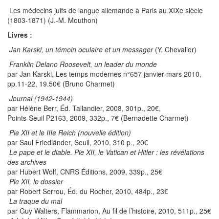
Les médecins juifs de langue allemande à Paris au XIXe siècle
(1803-1871) (J.-M. Mouthon)
Livres :
Jan Karski, un témoin oculaire et un messager
(Y. Chevalier)
Franklin Delano Roosevelt, un leader du monde
par Jan Karski, Les temps modernes n°657 janvier-mars 2010,
pp.11-22, 19.50€ (Bruno Charmet)
Journal (1942-1944)
par Hélène Berr, Éd. Tallandier, 2008, 301p., 20€,
Points-Seuil P2163, 2009, 332p., 7€ (Bernadette Charmet)
Pie XII et le IIIe Reich (nouvelle édition)
par Saul Friedländer, Seuil, 2010, 310 p., 20€
Le pape et le diable. Pie XII, le Vatican et Hitler : les révélations
des archives
par Hubert Wolf, CNRS Éditions, 2009, 339p., 25€
Pie XII, le dossier
par Robert Serrou, Éd. du Rocher, 2010, 484p., 23€
La traque du mal
par Guy Walters, Flammarion, Au fil de l’histoire, 2010, 511p., 25€