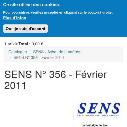
Ce site utilise des cookies.
Aller
Amitié Judéo-Chrétienne de France
Pour poursuivre, veuillez accepter en cliquant sur le bouton à droite.
au
Plus d'infos
contenu
principal
Toggl
Oui, je suis d'accord
naviga
1
article
Total :
0,00 €
Catalogue
SENS - Achat de numéros
SENS N° 356 - Février 2011
SENS N° 356 - Février
2011