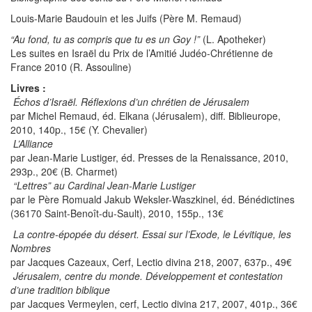
Louis-Marie Baudouin et les Juifs (Père M. Remaud)
“Au fond, tu as compris que tu es un Goy !”
(L. Apotheker)
Les suites en Israël du Prix de l’Amitié Judéo-Chrétienne de
France 2010 (R. Assouline)
Livres :
Échos d’Israël. Réflexions d’un chrétien de Jérusalem
par Michel Remaud, éd. Elkana (Jérusalem), diff. Biblieurope,
2010, 140p., 15€ (Y. Chevalier)
L’Alliance
par Jean-Marie Lustiger, éd. Presses de la Renaissance, 2010,
293p., 20€ (B. Charmet)
“Lettres” au Cardinal Jean-Marie Lustiger
par le Père Romuald Jakub Weksler-Waszkinel, éd. Bénédictines
(36170 Saint-Benoît-du-Sault), 2010, 155p., 13€
La contre-épopée du désert. Essai sur l’Exode, le Lévitique, les
Nombres
par Jacques Cazeaux, Cerf, Lectio divina 218, 2007, 637p., 49€
Jérusalem, centre du monde. Développement et contestation
d’une tradition biblique
par Jacques Vermeylen, cerf, Lectio divina 217, 2007, 401p., 36€