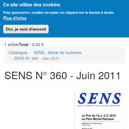
Ce site utilise des cookies.
Aller
Amitié Judéo-Chrétienne de France
Pour poursuivre, veuillez accepter en cliquant sur le bouton à droite.
au
Plus d'infos
contenu
principal
Toggl
Oui, je suis d'accord
naviga
1
article
Total :
0,00 €
Catalogue
SENS - Achat de numéros
SENS N° 360 - Juin 2011
SENS N° 360 - Juin 2011