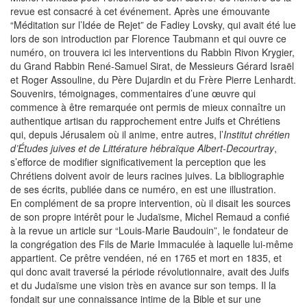
revue est consacré à cet événement. Après une émouvante
“Méditation sur l’Idée de Rejet” de Fadiey Lovsky, qui avait été lue
lors de son introduction par Florence Taubmann et qui ouvre ce
numéro, on trouvera ici les interventions du Rabbin Rivon Krygier,
du Grand Rabbin René-Samuel Sirat, de Messieurs Gérard Israël
et Roger Assouline, du Père Dujardin et du Frère Pierre Lenhardt.
Souvenirs, témoignages, commentaires d’une œuvre qui
commence à être remarquée ont permis de mieux connaître un
authentique artisan du rapprochement entre Juifs et Chrétiens
qui, depuis Jérusalem où il anime, entre autres, l’
Institut chrétien
d’Études juives et de Littérature hébraïque Albert-Decourtray
,
s’efforce de modifier significativement la perception que les
Chrétiens doivent avoir de leurs racines juives. La bibliographie
de ses écrits, publiée dans ce numéro, en est une illustration.
En complément de sa propre intervention, où il disait les sources
de son propre intérêt pour le Judaïsme, Michel Remaud a confié
à la revue un article sur “Louis-Marie Baudouin”, le fondateur de
la congrégation des Fils de Marie Immaculée à laquelle lui-même
appartient. Ce prêtre vendéen, né en 1765 et mort en 1835, et
qui donc avait traversé la période révolutionnaire, avait des Juifs
et du Judaïsme une vision très en avance sur son temps. Il la
fondait sur une connaissance intime de la Bible et sur une