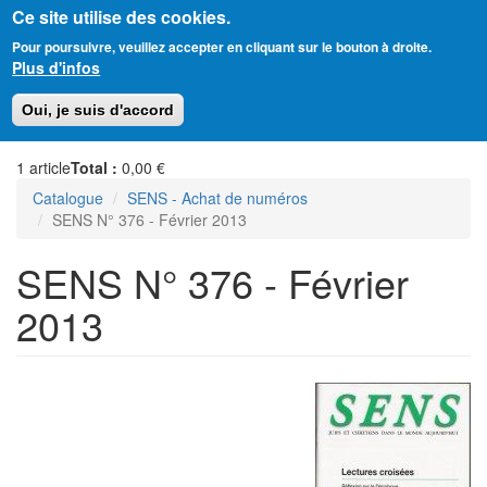
Ce site utilise des cookies.
Aller
Amitié Judéo-Chrétienne de France
Pour poursuivre, veuillez accepter en cliquant sur le bouton à droite.
au
Plus d'infos
contenu
principal
Toggl
Oui, je suis d'accord
naviga
1
article
Total :
0,00 €
Catalogue
SENS - Achat de numéros
SENS N° 376 - Février 2013
SENS N° 376 - Février
2013