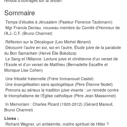
rendus d’ouvrages sur la
Shoah
.
Sommaire
Temps d’études à Jérusalem (Pasteur Florence Taubmann)
Mgr Francis Deniau, nouveau membre du Comité d’Honneur de
l’A.J.-C.F. (Bruno Charmet)
Réflexion sur le Décalogue (Leo Michel Abrami)
Découvrir l’autre en soi, soi en l’autre. Étude juive de la parabole
du Bon Samaritain (Hervé Élie Bokobza)
Le Sang et l’Alliance. Lecture juive et chrétienne d’un verset de
l’Exode et d’un verset de Matthieu (Bernadette Escaffre et
Monique Lise Cohen)
Une frilosité fraternelle (Frère Immanouel Castel)
Une évangélisation sans apologétique (Père Étienne Nodet)
Prenons au sérieux la tradition juive vivante : un remède contre
le triomphalisme de l’Église catholique (Père Jean Massonnet)
In Memoriam : Charles Picard (1920-2012) (Gérard Mareuil,
Bruno Charmet)
Livres :
Richard Wagner, un antisémite, maître spirituel de Hitler ?