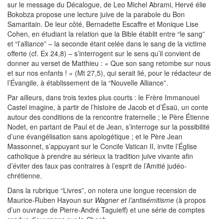
sur le message du Décalogue, de Leo Michel Abrami, Hervé élie
Bokobza propose une lecture juive de la parabole du Bon
Samaritain. De leur côté, Bernadette Escaffre et Monique Lise
Cohen, en étudiant la relation que la Bible établit entre “le sang”
et “l’alliance” – la seconde étant celée dans le sang de la victime
offerte (cf. Ex 24,8) – s’interrogent sur le sens qu’il convient de
donner au verset de Matthieu : « Que son sang retombe sur nous
et sur nos enfants ! » (Mt 27,5), qui serait lié, pour le rédacteur de
l’Évangile, à établissement de la “Nouvelle Alliance”.
Par ailleurs, dans trois textes plus courts : le Frère Immanouel
Castel imagine, à partir de l’histoire de Jacob et d’Ésaü, un conte
autour des conditions de la rencontre fraternelle ; le Père Étienne
Nodet, en partant de Paul et de Jean, s’interroge sur la possibilité
d’une évangélisation sans apologétique ; et le Père Jean
Massonnet, s’appuyant sur le Concile Vatican II, invite l’Église
catholique à prendre au sérieux la tradition juive vivante afin
d’éviter des faux pas contraires à l’esprit de l’Amitié judéo-
chrétienne.
Dans la rubrique “Livres”, on notera une longue recension de
Maurice-Ruben Hayoun sur
Wagner et l’antisémitisme
(à propos
d’un ouvrage de Pierre-André Taguieff) et une série de comptes