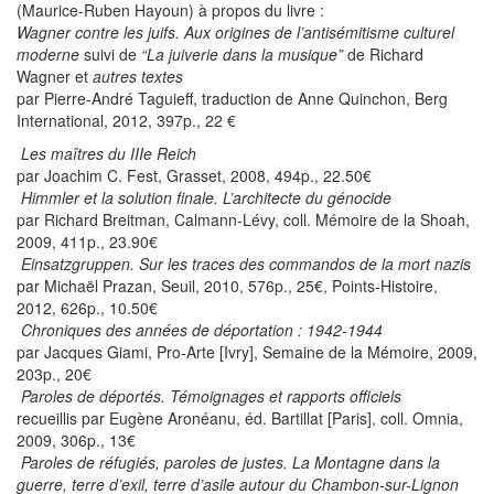
(Maurice-Ruben Hayoun) à propos du livre :
Wagner contre les juifs. Aux origines de l’antisémitisme culturel
moderne
suivi de
“La juiverie dans la musique”
de Richard
Wagner et
autres textes
par Pierre-André Taguieff, traduction de Anne Quinchon, Berg
International, 2012, 397p., 22 €
Les maîtres du IIIe Reich
par Joachim C. Fest, Grasset, 2008, 494p., 22.50€
Himmler et la solution finale. L’architecte du génocide
par Richard Breitman, Calmann-Lévy, coll. Mémoire de la Shoah,
2009, 411p., 23.90€
Einsatzgruppen. Sur les traces des commandos de la mort nazis
par Michaël Prazan, Seuil, 2010, 576p., 25€, Points-Histoire,
2012, 626p., 10.50€
Chroniques des années de déportation : 1942-1944
par Jacques Giami, Pro-Arte [Ivry], Semaine de la Mémoire, 2009,
203p., 20€
Paroles de déportés. Témoignages et rapports officiels
recueillis par Eugène Aronéanu, éd. Bartillat [Paris], coll. Omnia,
2009, 306p., 13€
Paroles de réfugiés, paroles de justes. La Montagne dans la
guerre, terre d’exil, terre d’asile autour du Chambon-sur-Lignon