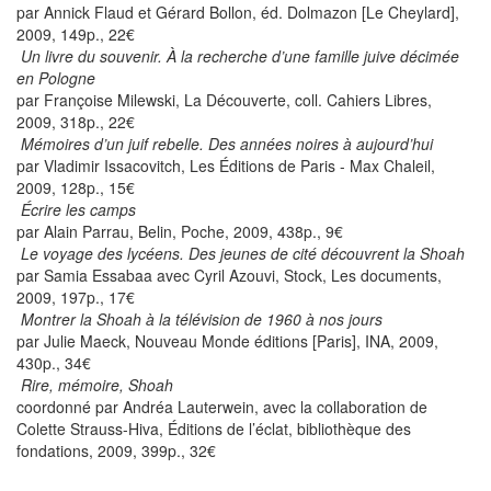
par Annick Flaud et Gérard Bollon, éd. Dolmazon [Le Cheylard],
2009, 149p., 22€
Un livre du souvenir. À la recherche d’une famille juive décimée
en Pologne
par Françoise Milewski, La Découverte, coll. Cahiers Libres,
2009, 318p., 22€
Mémoires d’un juif rebelle. Des années noires à aujourd’hui
par Vladimir Issacovitch, Les Éditions de Paris - Max Chaleil,
2009, 128p., 15€
Écrire les camps
par Alain Parrau, Belin, Poche, 2009, 438p., 9€
Le voyage des lycéens. Des jeunes de cité découvrent la Shoah
par Samia Essabaa avec Cyril Azouvi, Stock, Les documents,
2009, 197p., 17€
Montrer la Shoah à la télévision de 1960 à nos jours
par Julie Maeck, Nouveau Monde éditions [Paris], INA, 2009,
430p., 34€
Rire, mémoire, Shoah
coordonné par Andréa Lauterwein, avec la collaboration de
Colette Strauss-Hiva, Éditions de l’éclat, bibliothèque des
fondations, 2009, 399p., 32€