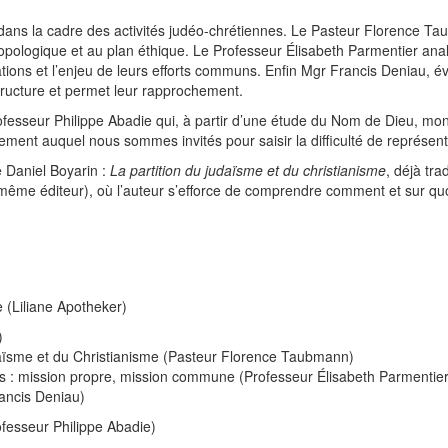
 dans la cadre des activités judéo-chrétiennes. Le Pasteur Florence 
opologique et au plan éthique. Le Professeur Élisabeth Parmentier anal
ions et l’enjeu de leurs efforts communs. Enfin Mgr Francis Deniau, évê
s structure et permet leur rapprochement.
esseur Philippe Abadie qui, à partir d’une étude du Nom de Dieu, mont
ement auquel nous sommes invités pour saisir la difficulté de représ
 Daniel Boyarin :
La partition du judaïsme et du christianisme
, déjà tra
même éditeur), où l’auteur s’efforce de comprendre comment et sur quoi
e (Liliane Apotheker)
)
aïsme et du Christianisme (Pasteur Florence Taubmann)
ns : mission propre, mission commune (Professeur Élisabeth Parmentier
rancis Deniau)
ofesseur Philippe Abadie)