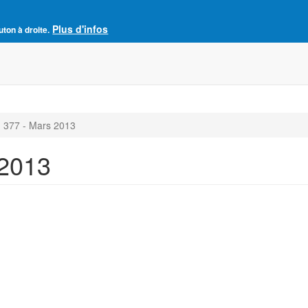
Plus d'infos
e France
uton à droite.
Accueil
Adhésion à l'AJCF
La revue SENS
 377 - Mars 2013
 2013