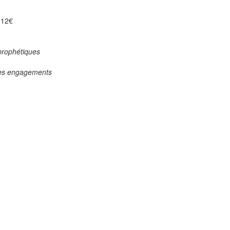
, 12€
 prophétiques
 des engagements