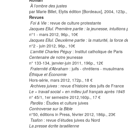
Roman
À l’ombre des justes
par Marie Billet, Elytis édition [Bordeaux], 2004, 123p.
Revues
Foi & Vie
: revue de culture protestante
Jacques Ellul. Première partie : la jeunesse, intuitions
n°1 - mars 2012, 96p., 10€
Jacques Ellul. Deuxième partie : la maturité, la force
n°2 - juin 2012, 96p., 10€
L’amitié Charles Péguy
: Institut catholique de Paris
Centenaire de
notre jeunesse
n° 133-134, janvier-juin 2011, 196p., 12€
Fraternité d’Abraham
: juifs - chrétiens - musulmans
Éthique et Économie
Hors-série, mars 2012, 172p., 18 €
Archives juives
: revue d’histoire des juifs de France
Le « travail social » en milieu juif français après 1945
n° 45/1, 1er semestre 2012,160p., 17 €
Pardès
: Études et culture juives
Controverse sur la Bible
n°50, éditions in Press, février 2012, 186p., 23€
Tsafon
: revue d’études juives du Nord
La presse écrite israélienne