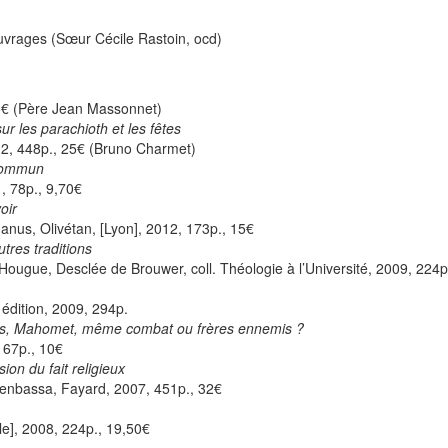
uvrages (Sœur Cécile Rastoin, ocd)
15€ (Père Jean Massonnet)
r les parachioth et les fêtes
12, 448p., 25€ (Bruno Charmet)
 commun
1, 78p., 9,70€
oir
anus, Olivétan, [Lyon], 2012, 173p., 15€
utres traditions
Hougue, Desclée de Brouwer, coll. Théologie à l’Université, 2009, 224p
 édition, 2009, 294p.
ésus, Mahomet, même combat ou frères ennemis ?
 67p., 10€
on du fait religieux
 Benbassa, Fayard, 2007, 451p., 32€
le], 2008, 224p., 19,50€