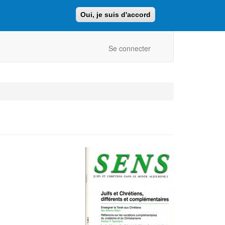
Oui, je suis d'accord
Faire un don
Retour au site ajcf.fr
Se connecter