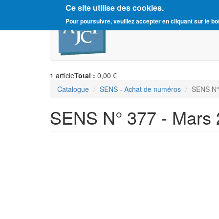
Ce site utilise des cookies.
Aller
Amitié Judéo-Chrétienne d
Pour poursuivre, veuillez accepter en cliquant sur le bo
au
contenu
principal
1
article
Total :
0,00 €
Catalogue
SENS - Achat de numéros
SENS N°
SENS N° 377 - Mars