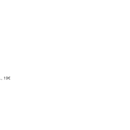
., 19€