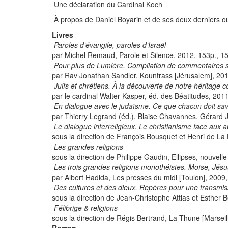
Une déclaration du Cardinal Koch
À propos de Daniel Boyarin et de ses deux derniers o
Livres
Paroles d’évangile, paroles d’Israël
par Michel Remaud, Parole et Silence, 2012, 153p., 
Pour plus de Lumière. Compilation de commentaires su
par Rav Jonathan Sandler, Kountrass [Jérusalem], 20
Juifs et chrétiens. À la découverte de notre héritage
par le cardinal Walter Kasper, éd. des Béatitudes, 201
En dialogue avec le judaïsme. Ce que chacun doit sav
par Thierry Legrand (éd.), Blaise Chavannes, Gérard J
Le dialogue interreligieux. Le christianisme face aux a
sous la direction de François Bousquet et Henri de La 
Les grandes religions
sous la direction de Philippe Gaudin, Ellipses, nouvelle
Les trois grandes religions monothéistes. Moïse, J
par Albert Hadida, Les presses du midi [Toulon], 2009,
Des cultures et des dieux. Repères pour une transmissi
sous la direction de Jean-Christophe Attias et Esther
Félibrige & religions
sous la direction de Régis Bertrand, La Thune [Marseil