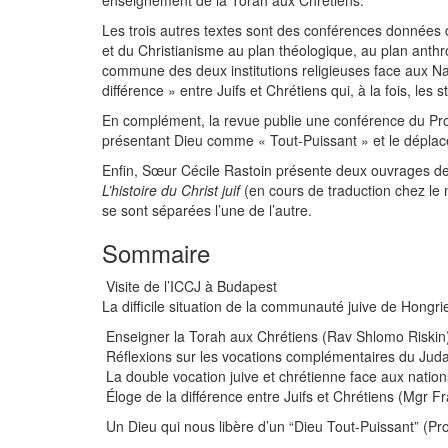
enseignement de la Torah aux Chrétiens.
Les trois autres textes sont des conférences données
et du Christianisme au plan théologique, au plan anthr
commune des deux institutions religieuses face aux Nat
différence » entre Juifs et Chrétiens qui, à la fois, le
En complément, la revue publie une conférence du Prof
présentant Dieu comme « Tout-Puissant » et le déplac
Enfin, Sœur Cécile Rastoin présente deux ouvrages de
L’histoire du Christ juif
(en cours de traduction chez le 
se sont séparées l’une de l’autre.
Sommaire
Visite de l’ICCJ à Budapest
La difficile situation de la communauté juive de Hongri
Enseigner la Torah aux Chrétiens (Rav Shlomo Riskin
Réflexions sur les vocations complémentaires du Jud
La double vocation juive et chrétienne face aux natio
Éloge de la différence entre Juifs et Chrétiens (Mgr F
Un Dieu qui nous libère d’un “Dieu Tout-Puissant” (Pr