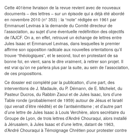
Cette 401ème livraison de la revue revient avec de nouveaux
documents – des lettres – sur un épisode qui a déjà été abordé
en novembre 2010 (n° 353) : la “note” rédigée en 1961 par
Emmanuel Levinas à la demande du Comité directeur de
l’association, au sujet d’une éventuelle redéfinition des objectifs
de l’AJCF. On a, en effet, retrouvé un échange de lettres entre
Jules Isaac et Emmanuel Levinas, dans lesquelles le premier
affirme son opposition radicale aux nouvelles orientations qu’il
trouve “théologiques”, et le second, tout en protestant de sa
bonne foi, en vient, sans le dire vraiment, à retirer son projet. Il
est vrai qu’on ne parlera plus par la suite, au sein de l’association,
de ces propositions.
Ce dossier est complété par la publication, d’une part, des
interventions de J. Madaule, du P. Démann, de E. Michelet, du
Pasteur Ducros, du Rabbin Zaoui et de Jules Isaac, lors d’une
Table ronde (probablement de 1959) autour de Jésus et Israël
(qui venait d’être réédité) et de l’antisémitisme ; et d’autre part
d’une lettre de Jules Isaac à Louis Verchère, alors secrétaire du
Groupe de Lyon, de trois lettres d’André Chouraqui, alors installé
à Jérusalem, à Jules Isaac et d’une lettre, datant de 1963,
d’André Chouraqui à Témoignage Chrétien pour protester contre