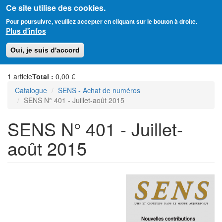
Ce site utilise des cookies.
Aller
Amitié Judéo-Chrétienne de France
Pour poursuivre, veuillez accepter en cliquant sur le bouton à droite.
au
Plus d'infos
contenu
principal
Toggl
Oui, je suis d'accord
naviga
1
article
Total :
0,00 €
Catalogue
SENS - Achat de numéros
SENS N° 401 - Juillet-août 2015
SENS N° 401 - Juillet-
août 2015