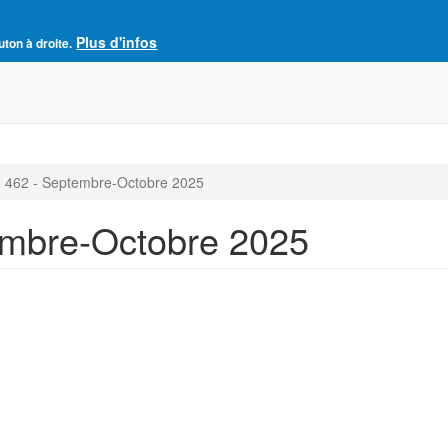
Plus d'infos
e France
uton à droite.
Accueil
Adhésion à l'AJCF
La revue SENS
 462 - Septembre-Octobre 2025
mbre-Octobre 2025