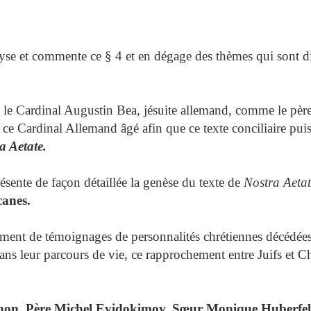
 et commente ce § 4 et en dégage des thèmes qui sont di
 Cardinal Augustin Bea, jésuite allemand, comme le père 
ce Cardinal Allemand âgé afin que ce texte conciliaire pui
a Aetate.
sente de façon détaillée la genèse du texte de
Nostra Aetat
canes.
ement de témoignages de personnalités chrétiennes décédées 
 dans leur parcours de vie, ce rapprochement entre Juifs et 
non, Père Michel Evidokimov, Sœur Monique Huberfeld