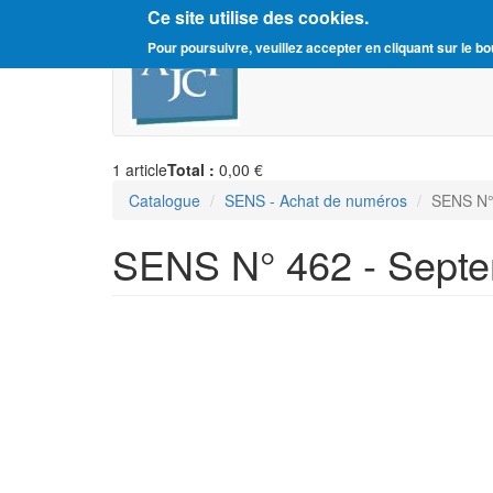
Ce site utilise des cookies.
Aller
Amitié Judéo-Chrétienne d
Pour poursuivre, veuillez accepter en cliquant sur le bo
au
contenu
principal
1
article
Total :
0,00 €
Catalogue
SENS - Achat de numéros
SENS N°
SENS N° 462 - Septe