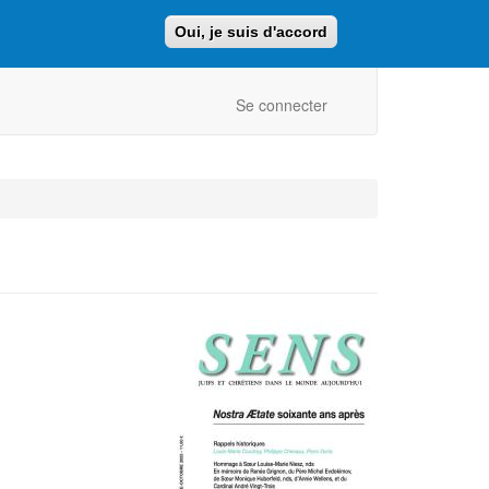
Oui, je suis d'accord
Faire un don
Retour au site ajcf.fr
Se connecter