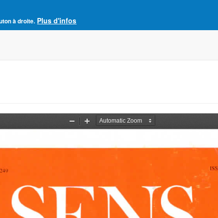
Plus d'infos
e France
uton à droite.
Accueil
Adhésion à l'AJCF
La revue SENS