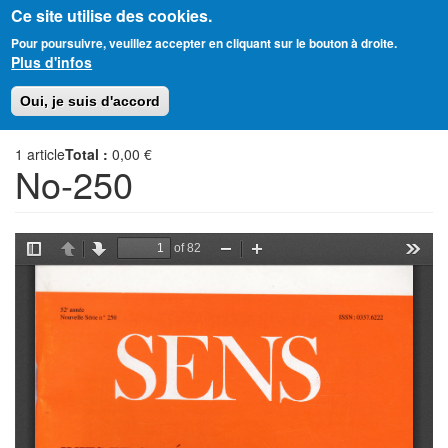
Ce site utilise des cookies.
Aller
Amitié Judéo-Chrétienne de France
Pour poursuivre, veuillez accepter en cliquant sur le bouton à droite.
au
Plus d'infos
contenu
principal
Toggl
Oui, je suis d'accord
naviga
1
article
Total :
0,00 €
No-250