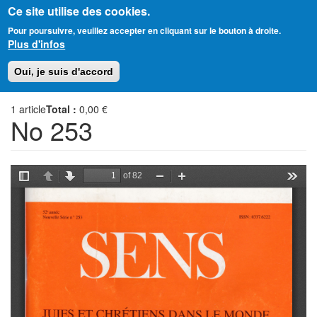
Ce site utilise des cookies.
Aller
Amitié Judéo-Chrétienne de France
Pour poursuivre, veuillez accepter en cliquant sur le bouton à droite.
au
Plus d'infos
contenu
principal
Toggl
Oui, je suis d'accord
naviga
1
article
Total :
0,00 €
No 253