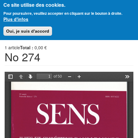
Ce site utilise des cookies.
Aller
Amitié Judéo-Chrétienne de France
Pour poursuivre, veuillez accepter en cliquant sur le bouton à droite.
au
Plus d'infos
contenu
principal
Toggl
Oui, je suis d'accord
naviga
1
article
Total :
0,00 €
No 274