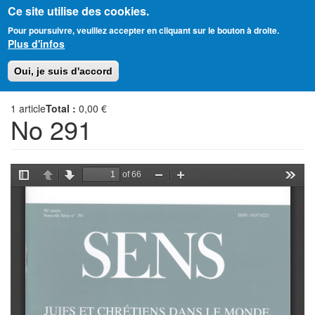
Ce site utilise des cookies.
Aller
Amitié Judéo-Chrétienne de France
Pour poursuivre, veuillez accepter en cliquant sur le bouton à droite.
au
Plus d'infos
contenu
principal
Toggl
Oui, je suis d'accord
naviga
1
article
Total :
0,00 €
No 291