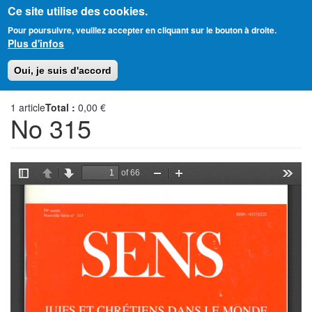
Ce site utilise des cookies.
Aller
Amitié Judéo-Chrétienne de France
Pour poursuivre, veuillez accepter en cliquant sur le bouton à droite.
au
Plus d'infos
contenu
principal
Toggl
Oui, je suis d'accord
naviga
1
article
Total :
0,00 €
No 315