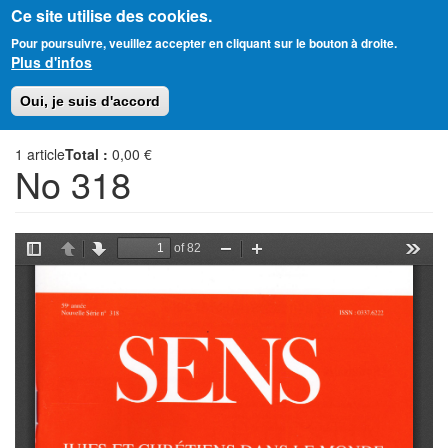
Ce site utilise des cookies.
Aller
Amitié Judéo-Chrétienne de France
Pour poursuivre, veuillez accepter en cliquant sur le bouton à droite.
au
Plus d'infos
contenu
principal
Toggl
Oui, je suis d'accord
naviga
1
article
Total :
0,00 €
No 318