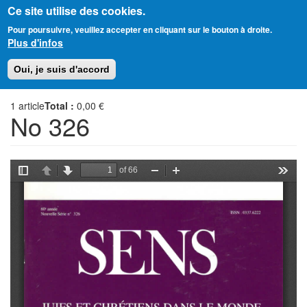
Ce site utilise des cookies.
Aller
Amitié Judéo-Chrétienne de France
Pour poursuivre, veuillez accepter en cliquant sur le bouton à droite.
au
Plus d'infos
contenu
principal
Toggl
Oui, je suis d'accord
naviga
1
article
Total :
0,00 €
No 326