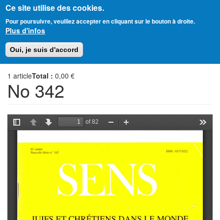
Ce site utilise des cookies.
Aller
Amitié Judéo-Chrétienne de France
Pour poursuivre, veuillez accepter en cliquant sur le bouton à droite.
au
Plus d'infos
contenu
principal
Toggl
Oui, je suis d'accord
naviga
1
article
Total :
0,00 €
No 342