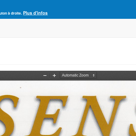
Plus d'infos
e France
uton à droite.
Accueil
Adhésion à l'AJCF
La revue SENS