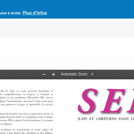
Plus d'infos
e France
uton à droite.
Accueil
Adhésion à l'AJCF
La revue SENS