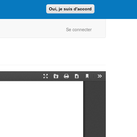
Oui, je suis d'accord
Faire un don
Retour au site ajcf.fr
Se connecter