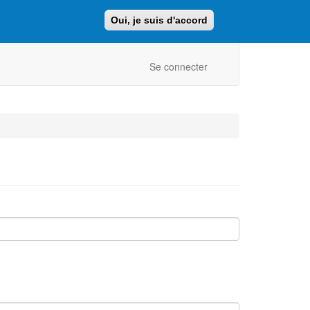
Oui, je suis d'accord
Faire un don
Retour au site ajcf.fr
Se connecter