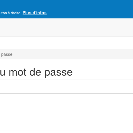
Plus d'infos
e France
uton à droite.
Accueil
Adhésion à l'AJCF
La revue SENS
 passe
u mot de passe