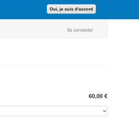
Oui, je suis d'accord
Faire un don
Retour au site ajcf.fr
Se connecter
60,00 €