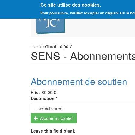
Ce site utilise des cookies.
Aller
Amitié Judéo-Chrétienne d
Pour poursuivre, veuillez accepter en cliquant sur le bo
au
contenu
principal
1
article
Total :
0,00 €
SENS - Abonnement
Abonnement de soutien
Prix :
60,00 €
Destination
*
Ajouter au panier
Leave this field blank