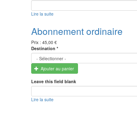
Lire la suite
de
Abonnement
de
Abonnement ordinaire
soutien
Prix :
45,00 €
Destination
*
Ajouter au panier
Leave this field blank
Lire la suite
de
Abonnement
ordinaire