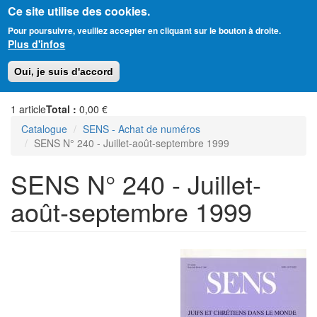
Ce site utilise des cookies.
Aller
Amitié Judéo-Chrétienne de France
Pour poursuivre, veuillez accepter en cliquant sur le bouton à droite.
au
Plus d'infos
contenu
principal
Toggl
Oui, je suis d'accord
naviga
1
article
Total :
0,00 €
Catalogue
SENS - Achat de numéros
SENS N° 240 - Juillet-août-septembre 1999
SENS N° 240 - Juillet-
août-septembre 1999