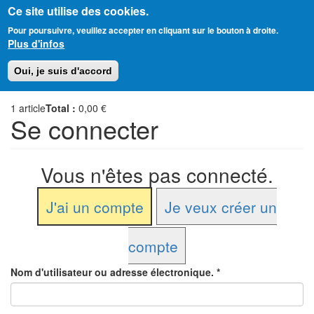
Ce site utilise des cookies.
Aller
Amitié Judéo-Chrétienne de France
Pour poursuivre, veuillez accepter en cliquant sur le bouton à droite.
au
Plus d'infos
contenu
principal
Toggl
Oui, je suis d'accord
naviga
1
article
Total :
0,00 €
Se connecter
Vous n'êtes pas connecté.
J'ai un compte
Je veux créer un
compte
Nom d'utilisateur ou adresse électronique.
*